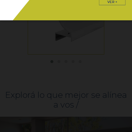
Explorá lo que mejor se alínea
a vos /