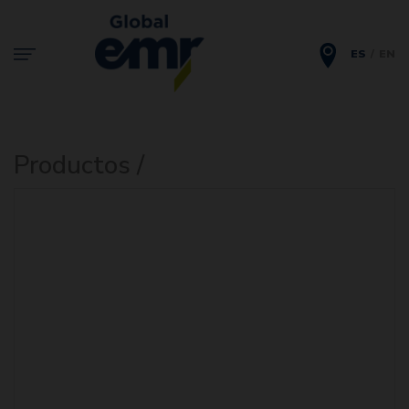
ES
EN
Productos /