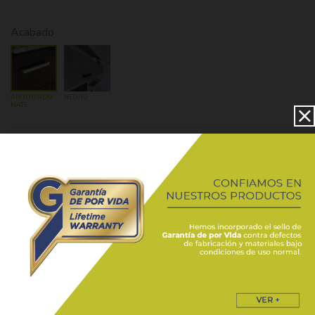
Acabado
ANODIZADO
NEGRO
MATE
Medidas
CAJA
de
16
Debes ingresar con tu cuenta para poder realizar un pedido de este
producto
ficha-tecnica-uc15-5367.pdf