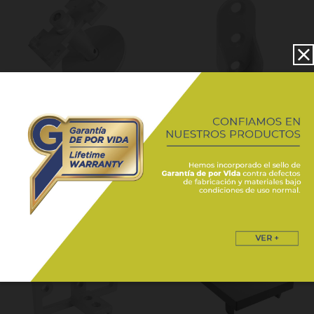
Mod. PR3.6040
/ G
Mod. SOPOV
/ G -
- NG
NG
SISTEMAS / LÍNEA LUMEN
SISTEMAS / LÍNEA LUMEN
SYSTEM
SYSTEM