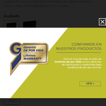
continuación las características deseadas para obtener el precio
unitario. Plazo de Entrega (hasta 50 u.): 10 días.
Acabado
ANODIZADO
NEGRO
MATE
Debes ingresar con tu cuenta para poder realizar un pedido de este
producto
ficha-de-apm-5192-1-8393.xlsx
Volver