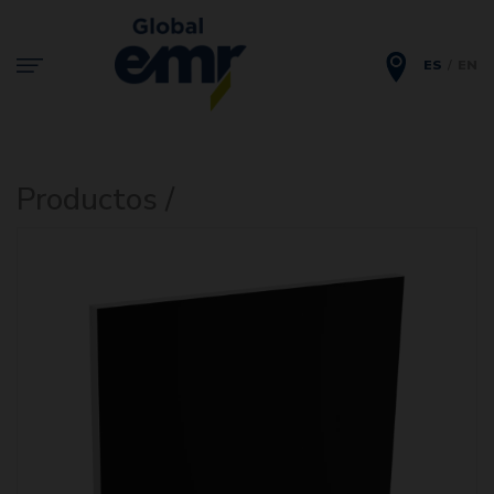
ES
EN
Productos /